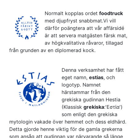
Normalt kopplas ordet
foodtruck
med djupfryst snabbmat.Vi vill
därför poängtera att vår affärsidé
är att servera matgästen färsk mat,
av högkvalitativa råvaror, tillagad
från grunden av en diplomerad kock.
Denna verksamhet har fått
eget namn,
estias
, och
logotyp. Namnet
härstammar från den
grekiska gudinnan Hestia
(Klassisk
grekiska
:'Εστία')
som enligt den grekiska
mytologin vakade över hemmet och dess eldhärd.
Detta gjorde henne viktig för de gamla grekerna
som ansåg att gudinnan var närvarande så länge